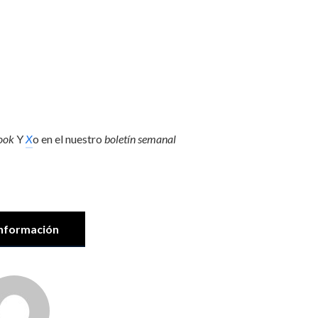
ook
Y
X
o en el nuestro
boletín semanal
nformación