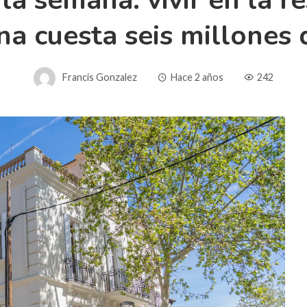
 la semana: vivir en la r
na cuesta seis millones 
Francis Gonzalez
Hace 2 años
242