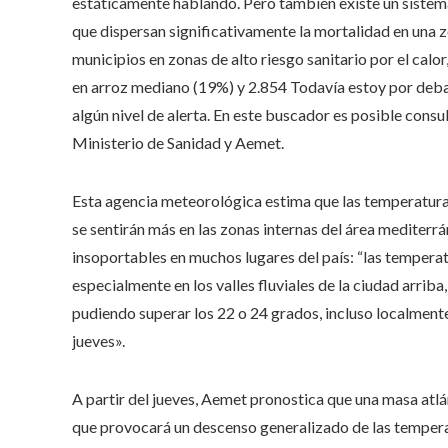
estáticamente hablando. Pero también existe un sistema 
que dispersan significativamente la mortalidad en una z
municipios en zonas de alto riesgo sanitario por el calo
en arroz mediano (19%) y 2.854
Todavía estoy por debaj
algún nivel de alerta. En este buscador es posible consult
Ministerio de Sanidad y Aemet.
Esta agencia meteorológica estima que las temperaturas
se sentirán más en las zonas internas del área mediterrá
insoportables en muchos lugares del país: “las tempera
especialmente en los valles fluviales de la ciudad arrib
pudiendo superar los 22 o 24 grados, incluso localment
jueves».
A partir del jueves, Aemet pronostica que una masa atlán
que provocará un descenso generalizado de las tempera