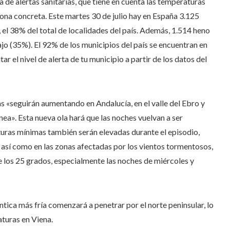
de alertas sanitarias, que tiene en cuenta las temperaturas
ona concreta. Este martes 30 de julio hay en España 3.125
r, el 38% del total de localidades del país. Además, 1.514 heno
o (35%). El 92% de los municipios del país se encuentran en
ar el nivel de alerta de tu municipio a partir de los datos del
 «seguirán aumentando en Andalucía, en el valle del Ebro y
nea». Esta nueva ola hará que las noches vuelvan a ser
turas mínimas también serán elevadas durante el episodio,
a, así como en las zonas afectadas por los vientos tormentosos,
e los 25 grados, especialmente las noches de miércoles y
tica más fría comenzará a penetrar por el norte peninsular, lo
turas en Viena.