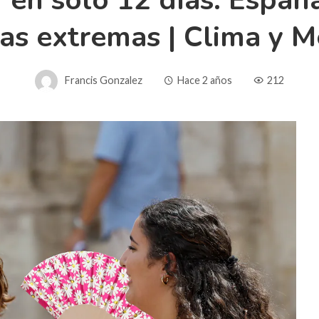
 en sólo 12 días: Españ
as extremas | Clima y 
Francis Gonzalez
Hace 2 años
212