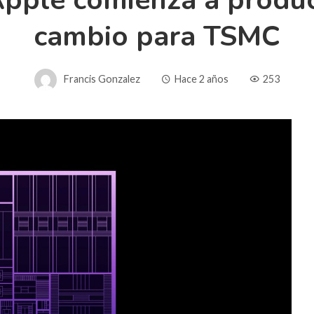
Apple comienza a produc
cambio para TSMC
Francis Gonzalez
Hace 2 años
253