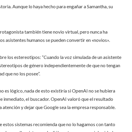
istoria. Aunque lo haya hecho para engañar a Samantha, su
rotagonista también tiene novio virtual, pero nunca ha
tos asistentes humanos se pueden convertir en «novios».
obre los estereotipos: “Cuando la voz simulada de un asistente
 estereotipos de género independientemente de que no tengan
ad que no los posee”.
 es lógico, nada de esto existiría si OpenAI no se hubiera
de inmediato, el buscador. OpenAI valoró que el resultado
la atención y dejar que Google sea la empresa responsable.
de estos sistemas recomienda que no lo hagamos con tanto