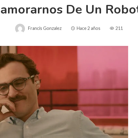
amorarnos De Un Robot 
Francis Gonzalez
Hace 2 años
211