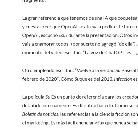
La gran referencia que tenemos de una IA que coquetea
y cuesta creer que OpenAI se atreva a pedir este futur
OpenAI, escuchó
«su»
durante la presentación. Otros in
vais a enamorar todos” (por suerte no agregó “de ella”), 
momento del video escribió: “La voz de ChatGPT es… 
Otro empleado escribió: “Vuelve a la verdad
Su
Pasé al 
febrero de 2020″. Cómo
Su
que es del 2013,
Infección
es
La película
Su
Es un punto de referencia para los cread
debatido internamente. Es difícil no hacerlo. Como se 
Boletín de noticias
, las referencias a la ciencia ficción s
el marketing. Es más fácil anunciar
«Su»
que nunca se ha 