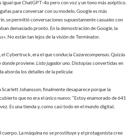
s igual que ChatGPT-4o pero con voz y un tono más aséptico.
as gafas para conversar con su modelo. Google es más
rin, se permitió conversaciones supuestamente casuales con
gaban demasiado pronto. En la demostración de Google, la
s». No están tan lejos de la visión de Terminator.
 el Cybertruck, era el que conducía
Cazarecompensas
. Quizás
de donde proviene.
Listo jugador uno
. Distopías convertidas en
da aborda los detalles de la película:
a Scarlett Johansson, finalmente desaparece porque la
scubierto que no era el único nuevo: “Estoy enamorado de 641
vez. Es una tienda y, como casi todo en el mundo digital,
el cuerpo. La máquina no se prostituye y el protagonista cree