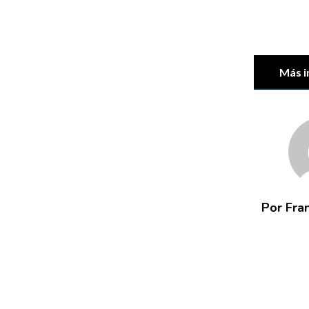
Más i
Por Fra