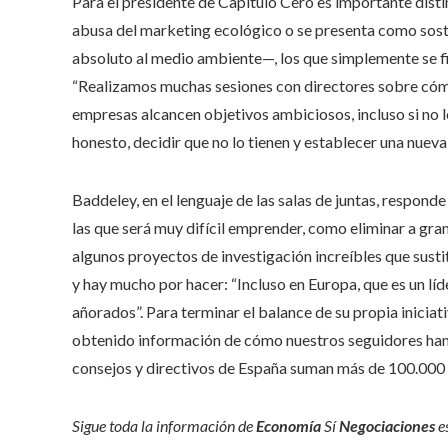
Para el presidente de Capítulo Cero es importante dist
abusa del marketing ecológico o se presenta como sost
absoluto al medio ambiente—, los que simplemente se fi
“Realizamos muchas sesiones con directores sobre cóm
empresas alcancen objetivos ambiciosos, incluso si no 
honesto, decidir que no lo tienen y establecer una nueva
Baddeley, en el lenguaje de las salas de juntas, respond
las que será muy difícil emprender, como eliminar a gra
algunos proyectos de investigación increíbles que sustit
y hay mucho por hacer: “Incluso en Europa, que es un lí
añorados”. Para terminar el balance de su propia inici
obtenido información de cómo nuestros seguidores han 
consejos y directivos de España suman más de 100.000
Sigue toda la información de
Economía
Sí
Negociaciones
e