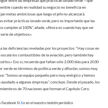
inguir entre las empresas que practican
lavado verde
—que
enible cuando en realidad su negocio no beneficia en
jan metas ambiciosas que luego el jefe no alcanzará.
o evitar prácticas
lavado verde
, pero es importante que las
los cumplen al 100%”, añade. «Ahora es cuando hay que ser
 serie de objetivos».
e a las deficiencias reveladas por los proyectos: “Hay cosas en
n escala los combustibles de la aviación, pero también hay
uirlos.» Eso sí, recuerda que faltan sólo 2.000 días para 2030
der verde en términos de política verde y difusión, somos muy
ativa: “Somos un equipo pequeño pero muy enérgico y hemos
ayudado a algunas empresas”, concluye. Desde el pasado, los
 miembros de 70 naciones que forman el Capítulo Cero.
s
Facebook
Sí
X
o en el nuestro
boletín periódico