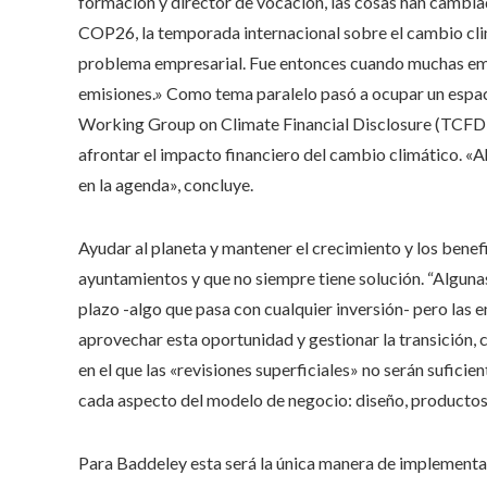
formación y director de vocación, las cosas han cambiado
COP26, la temporada internacional sobre el cambio cli
problema empresarial. Fue entonces cuando muchas emp
emisiones.» Como tema paralelo pasó a ocupar un espa
Working Group on Climate Financial Disclosure (TCFD, 
afrontar el impacto financiero del cambio climático. «
en la agenda», concluye.
Ayudar al planeta y mantener el crecimiento y los benef
ayuntamientos y que no siempre tiene solución. “Algunas
plazo -algo que pasa con cualquier inversión- pero la
aprovechar esta oportunidad y gestionar la transición,
en el que las «revisiones superficiales» no serán suficie
cada aspecto del modelo de negocio: diseño, productos,
Para Baddeley esta será la única manera de implementar 