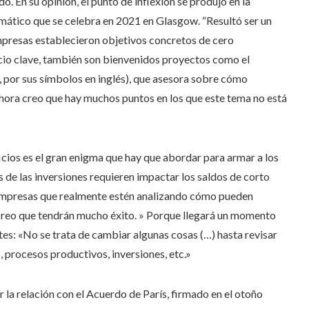
. En su opinión, el punto de inflexión se produjo en la
mático que se celebra en 2021 en Glasgow. “Resultó ser un
resas establecieron objetivos concretos de cero
cio clave, también son bienvenidos proyectos como el
por sus símbolos en inglés), que asesora sobre cómo
Ahora creo que hay muchos puntos en los que este tema no está
icios es el gran enigma que hay que abordar para armar a los
 de las inversiones requieren impactar los saldos de corto
s empresas que realmente estén analizando cómo pueden
 creo que tendrán mucho éxito. » Porque llegará un momento
ntes: «No se trata de cambiar algunas cosas (…) hasta revisar
 procesos productivos, inversiones, etc.»
la relación con el Acuerdo de París, firmado en el otoño