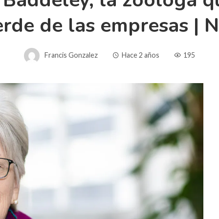
e Baddeley, la zoóloga qu
erde de las empresas | 
Francis Gonzalez
Hace 2 años
195