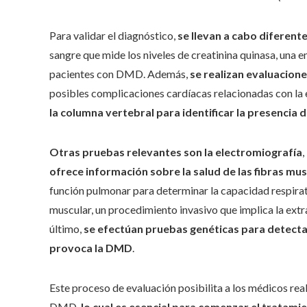
Para validar el diagnóstico,
se llevan a cabo diferent
sangre que mide los niveles de creatinina quinasa, un
pacientes con DMD. Además,
se realizan evaluacion
posibles complicaciones cardíacas relacionadas con l
la columna vertebral para identificar la presencia d
Otras pruebas relevantes son la electromiografía
,
ofrece información sobre la salud de las fibras mu
función pulmonar para determinar la capacidad respirato
muscular, un procedimiento invasivo que implica la ext
último,
se efectúan pruebas genéticas para detectar 
provoca la DMD
.
Este proceso de evaluación posibilita a los médicos re
DMD,
lo cual es esencial para comenzar el tratami