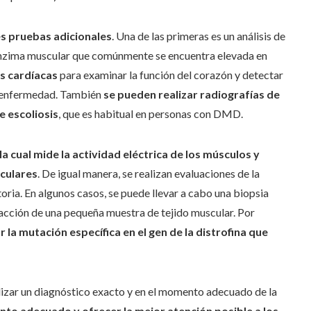
es pruebas adicionales
. Una de las primeras es un análisis de
a enzima muscular que comúnmente se encuentra elevada en
es cardíacas
para examinar la función del corazón y detectar
a enfermedad. También
se pueden realizar radiografías de
e escoliosis
, que es habitual en personas con DMD.
la cual mide la actividad eléctrica de los músculos y
sculares
. De igual manera, se realizan evaluaciones de la
ria. En algunos casos, se puede llevar a cabo una biopsia
racción de una pequeña muestra de tejido muscular. Por
la mutación específica en el gen de la distrofina que
alizar un diagnóstico exacto y en el momento adecuado de la
ento adecuado y ofrecer la mejor atención posible a los