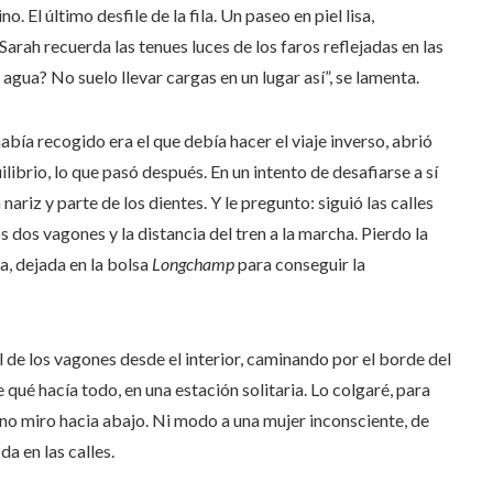
o. El último desfile de la fila. Un paseo en piel lisa,
Sarah recuerda las tenues luces de los faros reflejadas en las
 agua? No suelo llevar cargas en un lugar así”, se lamenta.
bía recogido era el que debía hacer el viaje inverso, abrió
ibrio, lo que pasó después. En un intento de desafiarse a sí
ariz y parte de los dientes. Y le pregunto: siguió las calles
s dos vagones y la distancia del tren a la marcha. Pierdo la
ta, dejada en la bolsa
Longchamp
para conseguir la
ual de los vagones desde el interior, caminando por el borde del
e qué hacía todo, en una estación solitaria. Lo colgaré, para
no miro hacia abajo. Ni modo a una mujer inconsciente, de
da en las calles.