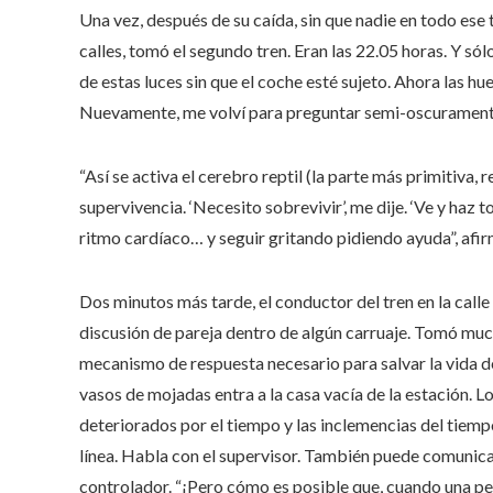
Una vez, después de su caída, sin que nadie en todo ese 
calles, tomó el segundo tren. Eran las 22.05 horas. Y s
de estas luces sin que el coche esté sujeto. Ahora las hu
Nuevamente, me volví para preguntar semi-oscuramente
“Así se activa el cerebro reptil (la parte más primitiva, 
supervivencia. ‘Necesito sobrevivir’, me dije. ‘Ve y haz to
ritmo cardíaco… y seguir gritando pidiendo ayuda”, afir
Dos minutos más tarde, el conductor del tren en la call
discusión de pareja dentro de algún carruaje. Tomó mu
mecanismo de respuesta necesario para salvar la vida de
vasos de mojadas entra a la casa vacía de la estación.
deteriorados por el tiempo y las inclemencias del tiempo
línea. Habla con el supervisor. También puede comunica
controlador. “¡Pero cómo es posible que, cuando una pe