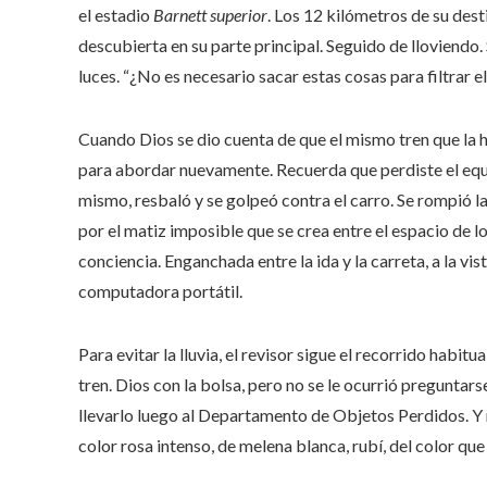
el estadio
Barnett superior
. Los 12 kilómetros de su destin
descubierta en su parte principal. Seguido de lloviendo. 
luces. “¿No es necesario sacar estas cosas para filtrar el
Cuando Dios se dio cuenta de que el mismo tren que la ha
para abordar nuevamente. Recuerda que perdiste el equil
mismo, resbaló y se golpeó contra el carro. Se rompió la n
por el matiz imposible que se crea entre el espacio de lo
conciencia. Enganchada entre la ida y la carreta, a la vis
computadora portátil.
Para evitar la lluvia, el revisor sigue el recorrido habit
tren. Dios con la bolsa, pero no se le ocurrió preguntars
llevarlo luego al Departamento de Objetos Perdidos. Y 
color rosa intenso, de melena blanca, rubí, del color que 