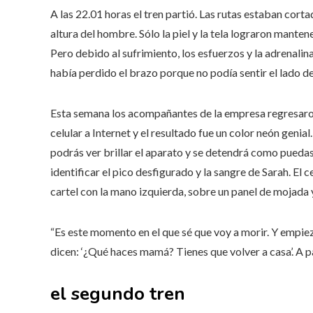
A las 22.01 horas el tren partió. Las rutas estaban cort
altura del hombre. Sólo la piel y la tela lograron mante
Pero debido al sufrimiento, los esfuerzos y la adrenalin
había perdido el brazo porque no podía sentir el lado de
Esta semana los acompañantes de la empresa regresaron 
celular a Internet y el resultado fue un color neón genial
podrás ver brillar el aparato y se detendrá como puedas
identificar el pico desfigurado y la sangre de Sarah. El c
cartel con la mano izquierda, sobre un panel de mojada y
“Es este momento en el que sé que voy a morir. Y empie
dicen: ‘¿Qué haces mamá? Tienes que volver a casa’. A p
el segundo tren