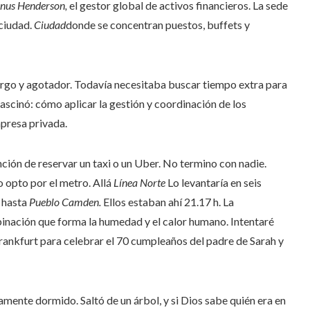
nus Henderson,
el gestor global de activos financieros. La sede
 ciudad.
Ciudad
donde se concentran puestos, buffets y
largo y agotador. Todavía necesitaba buscar tiempo extra para
s fascinó: cómo aplicar la gestión y coordinación de los
mpresa privada.
nción de reservar un taxi o un Uber. No termino con nadie.
o opto por el metro. Allá
Línea Norte
Lo levantaría en seis
 hasta
Pueblo Camden.
Ellos estaban ahí
21.17 h. La
binación que forma la humedad y el calor humano. Intentaré
a Frankfurt para celebrar el 70 cumpleaños del padre de Sarah y
amente dormido. Saltó de un árbol, y si Dios sabe quién era en