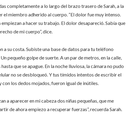
adas completamente a lo largo del brazo trasero de Sarah, a la
ner el miembro adherido al cuerpo. “El dolor fue muy intenso.
a empiezan a hacer su trabajo. El dolor desapareció. Sabía que
recho de mi cuerpo”, dice.
a su costa. Subiste una base de datos para tu teléfono
. Un pequeño golpe de suerte. A un par de metros, en la calle,
 hasta que se apague. En la noche lluviosa, la cámara no pudo
elular no se desbloqueó. Y tus tímidos intentos de escribir el
 con los dedos mojados, fueron igual de inútiles.
zan a aparecer en mi cabeza dos niñas pequeñas, que me
artir de ahora empiezo a recuperar fuerzas”, recuerda Sarah.