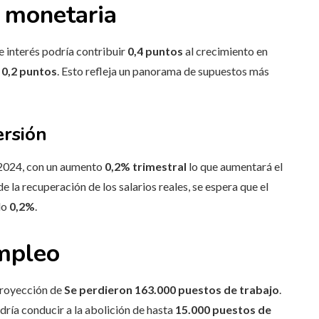
a monetaria
e interés podría contribuir
0,4 puntos
al crecimiento en
o
0,2 puntos
. Esto refleja un panorama de supuestos más
ersión
2024, con un aumento
0,2% trimestral
lo que aumentará el
la recuperación de los salarios reales, se espera que el
do
0,2%
.
mpleo
proyección de
Se perdieron 163.000 puestos de trabajo
.
ría conducir a la abolición de hasta
15.000 puestos de